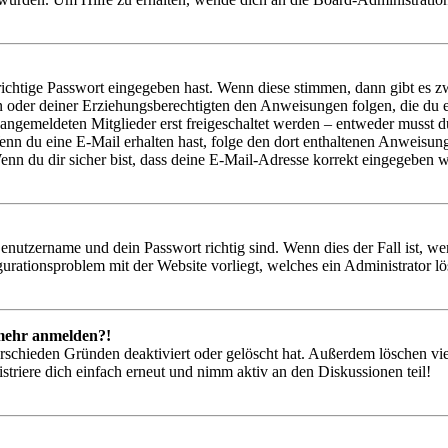
richtige Passwort eingegeben hast. Wenn diese stimmen, dann gibt es
ern oder deiner Erziehungsberechtigten den Anweisungen folgen, die du e
 angemeldeten Mitglieder erst freigeschaltet werden – entweder musst du
. Wenn du eine E-Mail erhalten hast, folge den dort enthaltenen Anweis
nn du dir sicher bist, dass deine E-Mail-Adresse korrekt eingegeben w
Benutzername und dein Passwort richtig sind. Wenn dies der Fall ist, w
igurationsproblem mit der Website vorliegt, welches ein Administrator l
t mehr anmelden?!
rschieden Gründen deaktiviert oder gelöscht hat. Außerdem löschen vie
triere dich einfach erneut und nimm aktiv an den Diskussionen teil!