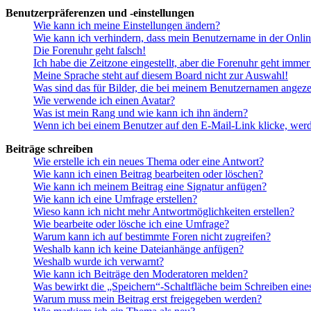
Benutzerpräferenzen und -einstellungen
Wie kann ich meine Einstellungen ändern?
Wie kann ich verhindern, dass mein Benutzername in der Onlin
Die Forenuhr geht falsch!
Ich habe die Zeitzone eingestellt, aber die Forenuhr geht immer
Meine Sprache steht auf diesem Board nicht zur Auswahl!
Was sind das für Bilder, die bei meinem Benutzernamen angez
Wie verwende ich einen Avatar?
Was ist mein Rang und wie kann ich ihn ändern?
Wenn ich bei einem Benutzer auf den E-Mail-Link klicke, werd
Beiträge schreiben
Wie erstelle ich ein neues Thema oder eine Antwort?
Wie kann ich einen Beitrag bearbeiten oder löschen?
Wie kann ich meinem Beitrag eine Signatur anfügen?
Wie kann ich eine Umfrage erstellen?
Wieso kann ich nicht mehr Antwortmöglichkeiten erstellen?
Wie bearbeite oder lösche ich eine Umfrage?
Warum kann ich auf bestimmte Foren nicht zugreifen?
Weshalb kann ich keine Dateianhänge anfügen?
Weshalb wurde ich verwarnt?
Wie kann ich Beiträge den Moderatoren melden?
Was bewirkt die „Speichern“-Schaltfläche beim Schreiben eine
Warum muss mein Beitrag erst freigegeben werden?