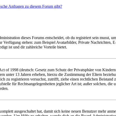
tische Anfragen zu diesem Forum gibt?
istration dieses Forums entscheidet, ob du registriert sein musst, um Be
zur Verfügung stehen: zum Beispiel Avatarbilder, Private Nachrichten, 
igt ist und dir zahlreiche Vorteile bietet.
t of 1998 (deutsch: Gesetz zum Schutz der Privatsphäre von Kindern i
ern unter 13 Jahren erheben, hierzu die Zustimmung der Eltern bezieh
dich zu registrieren versuchst, zutrifft, ziehe einen rechtlichen Beista
stelle für Rechtsangelegenheiten jeglicher Art ist; außer solchen, die
erden.
 komplett ausgeschaltet hat, damit sich keine neuen Benutzer mehr anm
 wurden. Um Hilfe zu erhalten, wende dich an die Board-Administratio