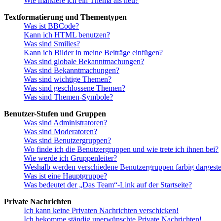
Wie markiere ich ein Thema als neu?
Textformatierung und Thementypen
Was ist BBCode?
Kann ich HTML benutzen?
Was sind Smilies?
Kann ich Bilder in meine Beiträge einfügen?
Was sind globale Bekanntmachungen?
Was sind Bekanntmachungen?
Was sind wichtige Themen?
Was sind geschlossene Themen?
Was sind Themen-Symbole?
Benutzer-Stufen und Gruppen
Was sind Administratoren?
Was sind Moderatoren?
Was sind Benutzergruppen?
Wo finde ich die Benutzergruppen und wie trete ich ihnen bei?
Wie werde ich Gruppenleiter?
Weshalb werden verschiedene Benutzergruppen farbig dargestel
Was ist eine Hauptgruppe?
Was bedeutet der „Das Team“-Link auf der Startseite?
Private Nachrichten
Ich kann keine Privaten Nachrichten verschicken!
Ich bekomme ständig unerwünschte Private Nachrichten!